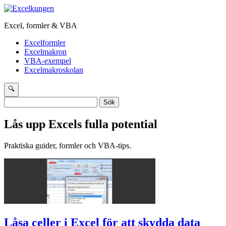
Excel, formler & VBA
Excelformler
Excelmakron
VBA-exempel
Excelmakroskolan
🔍
Sök
efter:
Lås upp Excels fulla potential
Praktiska guider, formler och VBA-tips.
Låsa celler i Excel för att skydda data