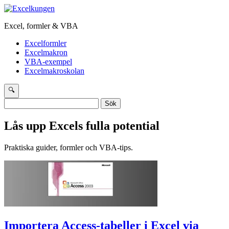
Excel, formler & VBA
Excelformler
Excelmakron
VBA-exempel
Excelmakroskolan
🔍
Sök
efter:
Lås upp Excels fulla potential
Praktiska guider, formler och VBA-tips.
Importera Access-tabeller i Excel via