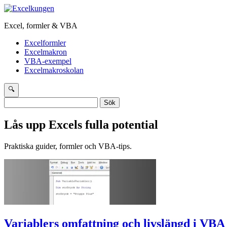
Excel, formler & VBA
Excelformler
Excelmakron
VBA-exempel
Excelmakroskolan
🔍
Sök
efter:
Lås upp Excels fulla potential
Praktiska guider, formler och VBA-tips.
Variablers omfattning och livslängd i VBA