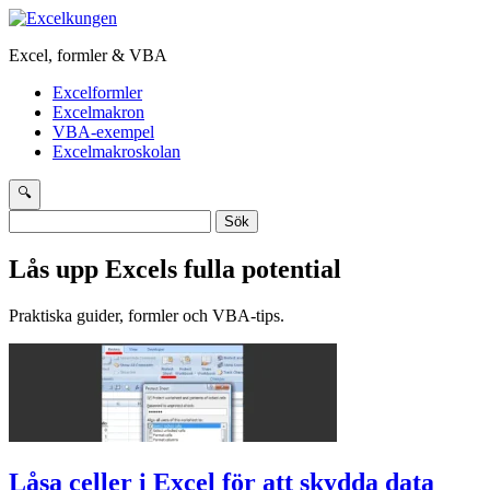
Excel, formler & VBA
Excelformler
Excelmakron
VBA-exempel
Excelmakroskolan
🔍
Sök
efter:
Lås upp Excels fulla potential
Praktiska guider, formler och VBA-tips.
Låsa celler i Excel för att skydda data