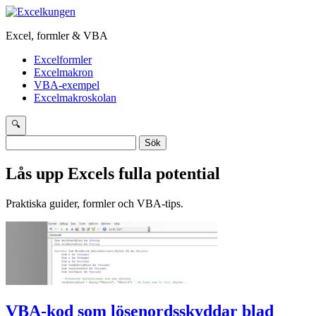
Excel, formler & VBA
Excelformler
Excelmakron
VBA-exempel
Excelmakroskolan
🔍
Sök
efter:
Lås upp Excels fulla potential
Praktiska guider, formler och VBA-tips.
VBA-kod som lösenordsskyddar blad