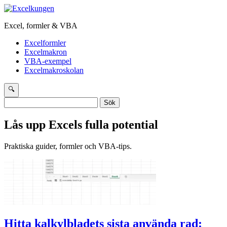
Excel, formler & VBA
Excelformler
Excelmakron
VBA-exempel
Excelmakroskolan
🔍
Sök
efter:
Lås upp Excels fulla potential
Praktiska guider, formler och VBA-tips.
Hitta kalkylbladets sista använda rad: