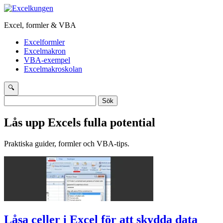
Excel, formler & VBA
Excelformler
Excelmakron
VBA-exempel
Excelmakroskolan
🔍
Sök
efter:
Lås upp Excels fulla potential
Praktiska guider, formler och VBA-tips.
Låsa celler i Excel för att skydda data