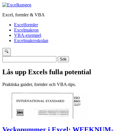
Excel, formler & VBA
Excelformler
Excelmakron
VBA-exempel
Excelmakroskolan
🔍
Sök
efter:
Lås upp Excels fulla potential
Praktiska guider, formler och VBA-tips.
Veckonummer i Excel: WEEKNUM-