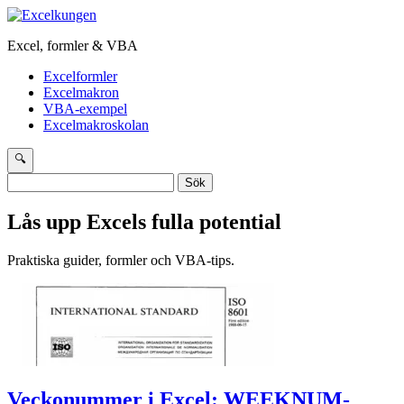
Excel, formler & VBA
Excelformler
Excelmakron
VBA-exempel
Excelmakroskolan
🔍
Sök
efter:
Lås upp Excels fulla potential
Praktiska guider, formler och VBA-tips.
Veckonummer i Excel: WEEKNUM-