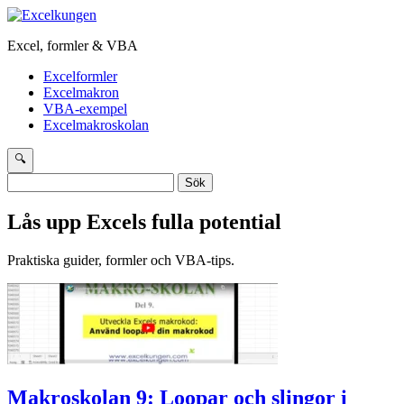
Excel, formler & VBA
Excelformler
Excelmakron
VBA-exempel
Excelmakroskolan
🔍
Sök
efter:
Lås upp Excels fulla potential
Praktiska guider, formler och VBA-tips.
Makroskolan 9: Loopar och slingor i