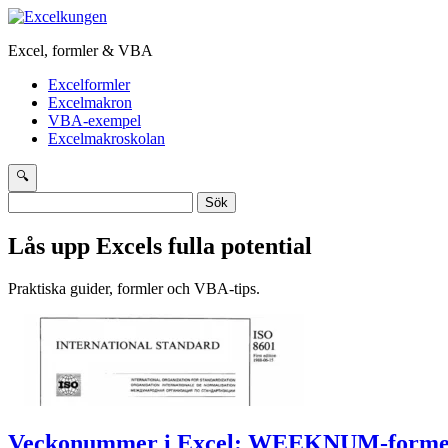
Excel, formler & VBA
Excelformler
Excelmakron
VBA-exempel
Excelmakroskolan
🔍
Sök
efter:
Lås upp Excels fulla potential
Praktiska guider, formler och VBA-tips.
Veckonummer i Excel: WEEKNUM-formel