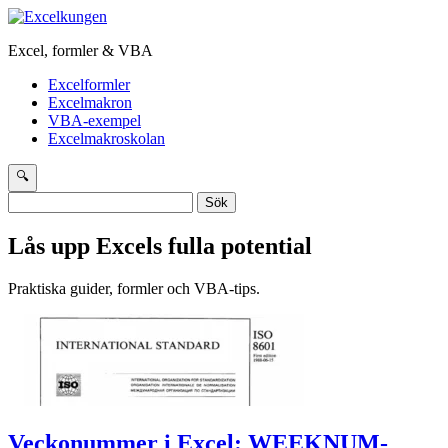
Excel, formler & VBA
Excelformler
Excelmakron
VBA-exempel
Excelmakroskolan
🔍
Sök
efter:
Lås upp Excels fulla potential
Praktiska guider, formler och VBA-tips.
Veckonummer i Excel: WEEKNUM-