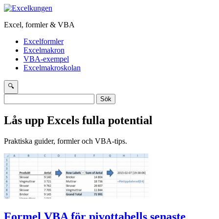
Excel, formler & VBA
Excelformler
Excelmakron
VBA-exempel
Excelmakroskolan
🔍
Sök
efter:
Lås upp Excels fulla potential
Praktiska guider, formler och VBA-tips.
Formel VBA för pivottabells senaste