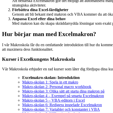
Att behärska Excelmakron gör det möjligt att automatisera många
strategiska aktiviteter.
Förbättra dina Excel-färdigheter
Genom att bli bekant med makron och VBA kommer du att öka din
Anpassa Excel efter dina behov
Med makron kan du skapa skräddarsydda lösningar som exakt pass
Hur börjar man med Excelmakron?
I vår Makroskola får du en omfattande introduktion
till hur du komme
att maximera dess funktionalitet.
Kurser i Excelkungens Makroskola
Vår Makroskola erbjuder en rad kurser som låter dig fördjupa dina ku
Excelmakro-skolan: Introduktion
Makro-skolan 1: Spela in ett makro
Makro-skolan 2: Personal macro workbook
Makro-skolan 3: Olika sätt att starta dina makron på
Makro-skolan 4 – Exempel på smarta Excelmakron
Makro-skolan 5 – VBA-editorn i Excel
Makro-skolan 6: Redigera inspelade Excelmakron
Makro-skolan 7: Variabler och konstanter i VBA