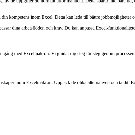
 av de uppgifter du normalt utför manuellt. Detta sparar inte bara tid, 
 kompetens inom Excel. Detta kan leda till bättre jobbmöjligheter och
ar dina arbetsflöden och krav. Du kan anpassa Excel-funktionaliteten så
r igång med Excelmakron. Vi guidar dig steg för steg genom processen a
nskaper inom Excelmakron. Upptäck de olika alternativen och ta ditt Ex