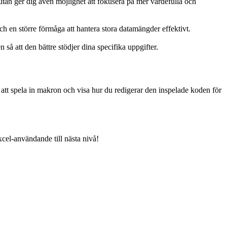
utan ger dig även möjlighet att fokusera på mer värdefulla och
 en större förmåga att hantera stora datamängder effektivt.
 att den bättre stödjer dina specifika uppgifter.
tt spela in makron och visa hur du redigerar den inspelade koden för
cel-användande till nästa nivå!