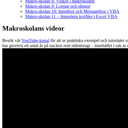
Makro-skolan 8: Villkor i makrokoden
Makro-skolan 9: Loopar och slingor
Makro-skolan 10: Inputbox och Messagebox i VBA
Makro-skolan 11 – Importera textfiler i Excel VBA
Makroskolans videor
Besök vår
YouTube-kanal
för att se praktiska exempel och tutoriale
har givetvis ett antal år på nacken rent stilmässigt – innehållet i sak är 